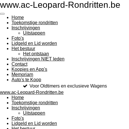
www.ac-Leopard-Rondritten.be
Ga
direct
naar
Home
de
Toekomstige rondritten
hoofdinhoud
Inschrijvingen
Uitstappen
Foto's
Lidgeld en Lid worden
Het bestuur
Het ontstaan
Inschrijvingen NIET leden
Contact
Koopjes en App's
Memoriam
Auto's te Koop
Voor Oldtimers en exclusieve Wagens
www.ac-Leopard-Rondritten.be
Home
Toekomstige rondritten
Inschrijvingen
Uitstappen
Foto's
Lidgeld en Lid worden
Het bestuur