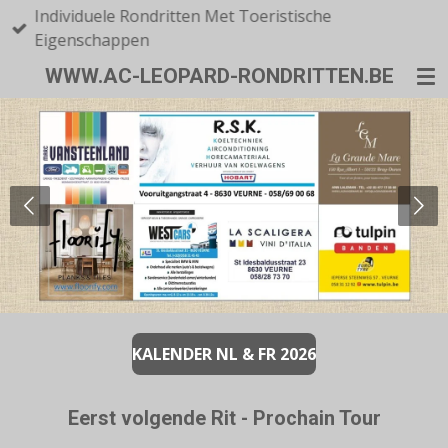
Individuele Rondritten Met Toeristische
Ga
Eigenschappen
direct
naar
WWW.AC-LEOPARD-RONDRITTEN.BE
de
hoofdinhoud
KALENDER NL & FR 2026
Eerst volgende Rit - Prochain Tour